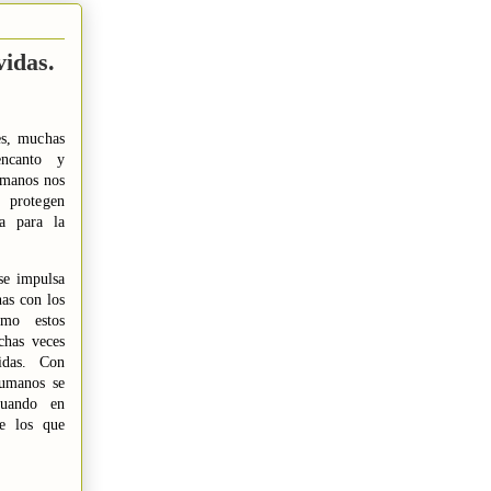
idas.
es, muchas
encanto y
umanos nos
 protegen
a para la
se impulsa
nas con los
mo estos
chas veces
idas. Con
humanos se
cuando en
de los que