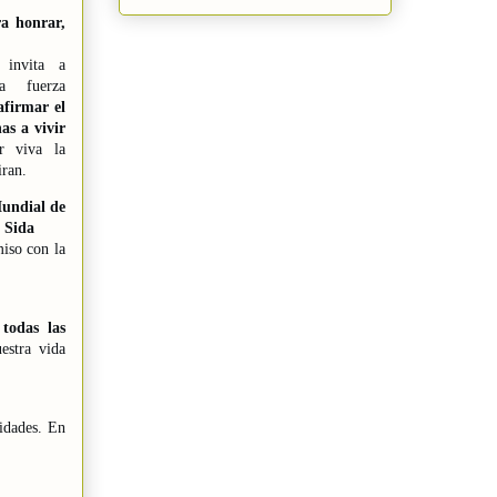
a honrar,
 invita a
ra fuerza
afirmar el
as a vivir
r viva la
ran.
undial de
 Sida
iso con la
 todas las
estra vida
nidades. En