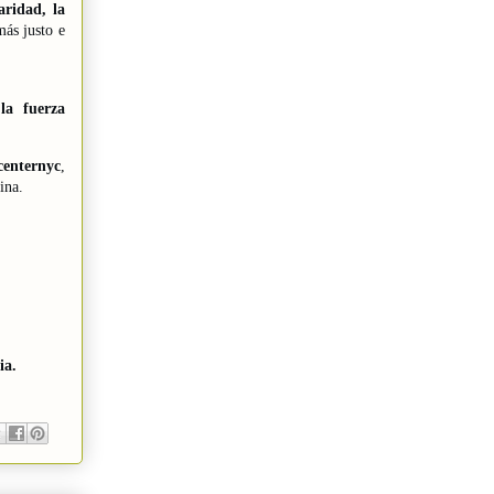
aridad, la
ás justo e
y
la fuerza
centernyc
,
ina.
ia.