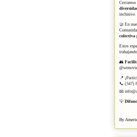
Cerramos 
diversida
inclusivo.
🤝 En nues
Comunida
colectiva
Estos espa
trabajando
👥
Facili
@wenovie
📍 ¡Partic
📞 (347) 
📧
info@a
💡
Difund
By Americ