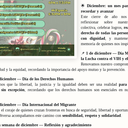
🌟
Diciembre: un mes par
recordar y avanzar
Este cierre de año nos
reflexionar sobre nuest
colectiva, celebrar logros,
re
derecho de todas las person
con dignidad
, y mantene
memoria de quienes nos inspi
📌
1 de diciembre — Día M
la Lucha contra el VIH y el
Renovamos nuestro comprom
alud y la equidad, recordando la importancia del apoyo mutuo y la prevención.
diciembre — Día de los Derechos Humanos
os que la libertad, la justicia y la igualdad deben ser una realidad
para
 sin excepción
, recordando que los derechos humanos son esenciales en nu
diciembre — Día Internacional del Migrante
l coraje de quienes cruzan fronteras en busca de seguridad, libertad y oportu
iversa acompañamos este camino con
sensibilidad, respeto y solidaridad
.
 semana de diciembre — Reflexión y agradecimiento