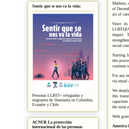
Matheus
, 
Sentir que se nos va la vida:
of
Decemb
act of car
Since it
LGBTQIA+
impact. T
strengthe
social co
Starting
J
this proce
continue t
For any in
via email 
We deeply
Personas LGBTI+ refugiadas y
this trans
migrantes de Venezuela en Colombia,
capacities
Ecuador y Chile.
the most e
With grati
ACNUR La protección
America D
internacional de las personas