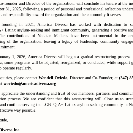
co-founder and Director of the organization, will conclude his tenure at the ins
er 31, 2025
, following a period of personal and professional reflection under
e and responsibility toward the organization and the community it serves.
s founding in 2021, America Diversa has worked with dedication to su
 Latinx asylum-seeking and immigrant community
, generating a positive an
he contributions of Yonatan Matheus have been instrumental in the cr
ning of the organization, leaving a legacy of leadership, community engag
mmitment.
anuary 1, 2026
, America Diversa will begin a gradual
restructuring process
.
ss, some programs will be adjusted, reorganized, or concluded, while support 
o operate regularly.
quiries, please contact
Wendell Oviedo
, Director and Co-Founder, at
(347) 8
at
woviedo@americadiversa.org
 appreciate the understanding and trust of our members, partners, and commun
ition process. We are confident that this restructuring will allow us to str
 and continue serving the
LGBTQIA+ Latinx asylum-seeking community in N
ffective way possible.
tude,
iversa Inc.