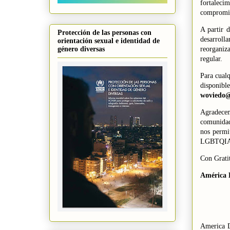
fortaleci
compromis
A partir 
Protección de las personas con
desarroll
orientación sexual e identidad de
reorganiz
género diversas
regular.
Para cualq
disponib
woviedo@
Agradecem
comunidad
nos permi
LGBTQIA+ 
Con Grati
América 
America D