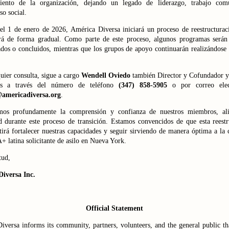
miento de la organización, dejando un legado de liderazgo, trabajo com
o social.
del 1 de enero de 2026, América Diversa iniciará un proceso de reestructurac
ará de forma gradual. Como parte de este proceso, algunos programas serán 
ados o concluidos, mientras que los grupos de apoyo continuarán realizándose
uier consulta, sigue a cargo
Wendell Oviedo
también Director y Cofundador y
les a través del número de teléfono
(347) 858-5905
o por correo elec
americadiversa.org
.
os profundamente la comprensión y confianza de nuestros miembros, al
 durante este proceso de transición. Estamos convencidos de que esta reestr
tirá fortalecer nuestras capacidades y seguir sirviendo de manera óptima a la
latina solicitante de asilo en Nueva York.
tud,
Diversa Inc.
Official Statement
iversa informs its community, partners, volunteers, and the general public t