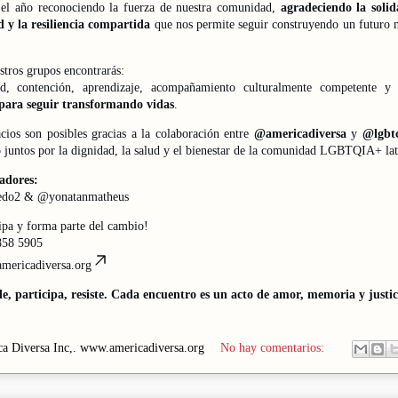
el año reconociendo la fuerza de nuestra comunidad,
agradeciendo la solid
d y la resiliencia compartida
que nos permite seguir construyendo un futuro m
tros grupos encontrarás:
d, contención, aprendizaje, acompañamiento culturalmente competente 
 para seguir transformando vidas
.
cios son posibles gracias a la colaboración entre
@americadiversa
y
@lgbt
 juntos por la dignidad, la salud y el bienestar de la comunidad LGBTQIA+ lat
tadores:
do2 & @yonatanmatheus
ipa y forma parte del cambio!
858 5905
mericadiversa.org
e, participa, resiste. Cada encuentro es un acto de amor, memoria y justic
a Diversa Inc,.
www.americadiversa.org
No hay comentarios: