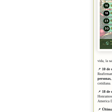
vida, la s
📌
10 de 
Reafirmam
personas,
cotidiana.
📌
18 de 
Honramos e
America D
📌
Última