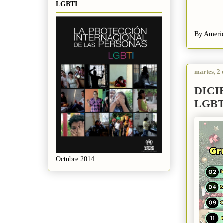
LGBTI
By Americ
martes, 2 
DICIE
LGBTQ
Octubre 2014