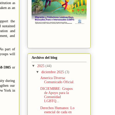
titution as
taken as an
pport the
d sustained
eation and
ement, and
 As part of
groups will
Archivo del blog
▼
2025
(44)
58-5905
or
▼
diciembre 2025
(3)
America Diversa:
ity during
Comunicado Oficial.
engthen our
DICIEMBRE: Grupos
ew York
in
de Apoyo para la
Comunidad
LGBTQ...
Derechos Humanos: Lo
esencial de cada en