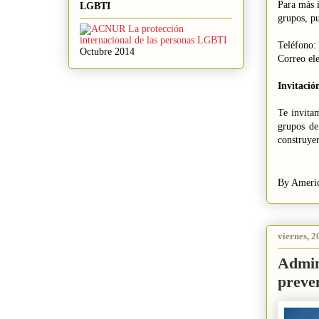
Para más 
LGBTI
grupos, p
Teléfono:
Octubre 2014
Correo el
Invitació
Te invita
grupos de
construyen
By Americ
viernes, 2
Admin
preve