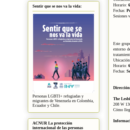
Horario:
6
Sentir que se nos va la vida:
Fechas:
Pr
Sesiones v
Este grup
entorno d
tratamient
Ubicación
Horario:
6
Fechas:
S
Dirección
Personas LGBTI+ refugiadas y
The Lesb
migrantes de Venezuela en Colombia,
208 W 13t
Ecuador y Chile.
Cómo lleg
Informac
ACNUR La protección
internacional de las personas