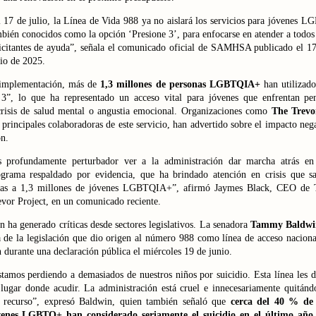
 17 de julio, la Línea de Vida 988 ya no aislará los servicios para jóvenes L
bién conocidos como la opción ‘Presione 3’, para enfocarse en atender a todos
icitantes de ayuda”, señala el comunicado oficial de SAMHSA publicado el 1
io de 2025.
implementación, más de
1,3 millones de personas LGBTQIA+
han utilizado
 3”, lo que ha representado un acceso vital para jóvenes que enfrentan pe
 crisis de salud mental o angustia emocional. Organizaciones como
The Trevo
 principales colaboradoras de este servicio, han advertido sobre el impacto neg
n.
s profundamente perturbador ver a la administración dar marcha atrás en
grama respaldado por evidencia, que ha brindado atención en crisis que s
das a 1,3 millones de jóvenes LGBTQIA+”, afirmó Jaymes Black, CEO de 
vor Project, en un comunicado reciente.
n ha generado críticas desde sectores legislativos. La senadora
Tammy Baldwi
 de la legislación que dio origen al número 988 como línea de acceso naciona
n durante una declaración pública el miércoles 19 de junio.
tamos perdiendo a demasiados de nuestros niños por suicidio. Esta línea les 
lugar donde acudir. La administración está cruel e innecesariamente quitánd
e recurso”, expresó Baldwin, quien también señaló que
cerca del 40 % de 
venes LGBTQ+ han considerado seriamente el suicidio en el último año