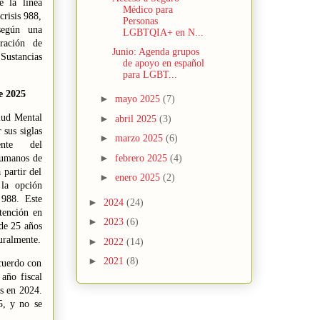
e la línea
Médico para
crisis 988,
Personas
según una
LGBTQIA+ en N...
tración de
Junio: Agenda grupos
Sustancias
de apoyo en español
para LGBT...
e 2025
►
mayo 2025
(7)
lud Mental
►
abril 2025
(3)
sus siglas
►
marzo 2025
(6)
ente del
►
febrero 2025
(4)
Humanos de
partir del
►
enero 2025
(2)
la opción
 988. Este
►
2024
(24)
tención en
►
2023
(6)
de 25 años
turalmente.
►
2022
(14)
►
2021
(8)
cuerdo con
año fiscal
s en 2024.
5, y no se