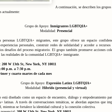
A continuación, se describen los grupos
s actualmente:
Grupo de Apoyo:
Inmigrantes LGBTQIA+
Modalidad:
Presencial
a personas LGBTQIA+ migrantes, este grupo ofrece un espacio confiden
experiencias personales, construir redes de solidaridad y acceder a recursos
 los desafíos del proceso migratorio. El grupo también promueve acciones cole
an las realidades de la comunidad LGBTQIA+ inmigrante.
:
208 W 13th St, New York, NY 10011
:00 p.m. a 7:30 p.m.
rimer y cuarto martes de cada mes
Grupo de Apoyo:
Expresión Latinx LGBTQIA+
Modalidad:
Híbrido (presencial y virtual)
o está diseñado como un espacio de encuentro, diálogo y empoderamiento par
latinas. A través de conversaciones temáticas, se abordan aspectos que imp
 mientras se fortalece la identidad cultural y la conexión colectiva.
presencial:
208 W 13th St, New York, NY 10011