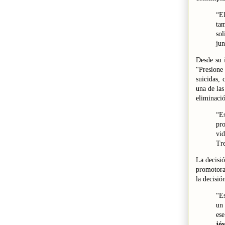
“El
tam
sol
jun
Desde su 
“Presione
suicidas,
una de las
eliminació
“E
pro
vi
Tre
La decisió
promotora
la decisió
“Es
un 
es
jó