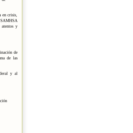
en crisis,
l. SAMHSA
 atentos y
minación de
una de las
deral y al
ación