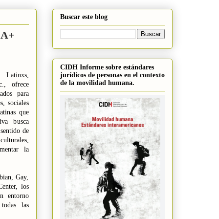
Buscar este blog
IA+
CIDH Informe sobre estándares
jurídicos de personas en el contexto
atinxs,
de la movilidad humana.
., ofrece
ados para
s, sociales
atinas que
iva busca
 sentido de
ulturales,
mentar la
bian, Gay,
nter, los
n entorno
 todas las