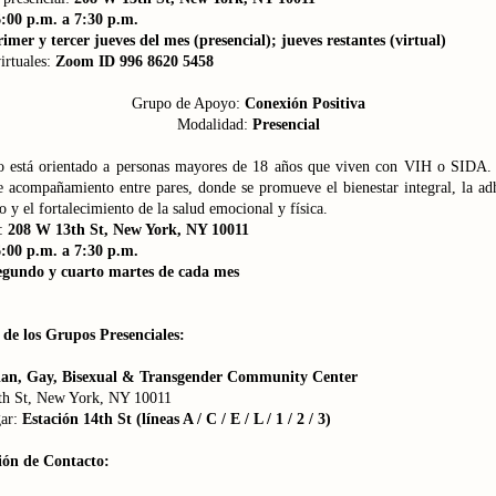
:00 p.m. a 7:30 p.m.
imer y tercer jueves del mes (presencial); jueves restantes (virtual)
irtuales:
Zoom ID 996 8620 5458
Grupo de Apoyo:
Conexión Positiva
Modalidad:
Presencial
o está orientado a personas mayores de 18 años que viven con VIH o SIDA.
e acompañamiento entre pares, donde se promueve el bienestar integral, la adh
o y el fortalecimiento de la salud emocional y física.
:
208 W 13th St, New York, NY 10011
:00 p.m. a 7:30 p.m.
egundo y cuarto martes de cada mes
 de los Grupos Presenciales:
ian, Gay, Bisexual & Transgender Community Center
h St, New York, NY 10011
ar:
Estación 14th St (líneas A / C / E / L / 1 / 2 / 3)
ión de Contacto: