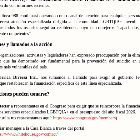
erdo con informes recientes.
 línea 988 continuará operando como canal de atención para cualquier persona 
recerá atención especializada dirigida a la comunidad LGBTQIA+ juveni
ue todos los usuarios seguirán recibiendo apoyo de consejeros “capacitados,
ente competentes”.
es y llamados a la acción
organizaciones, activistas y legisladores han expresado preocupación por la eli
o que ha demostrado ser fundamental para la prevención del suicidio en 
s más vulnerables del país.
erica Diversa Inc.
, nos sumamos al llamado para exigir al gobierno fe
ue restablezcan la financiación específica de esta línea especializada.
ciones pueden tomarse?
actar a representantes en el Congreso para exigir que se reincorpore la financi
os servicios especializados LGBTQIA+ en el presupuesto del año fiscal 2026.
sulta tus representantes aquí:
https://www.congress.gov/members
)
ar mensajes a la Casa Blanca a través del portal:
ps://www.whitehouse.gov/contact/