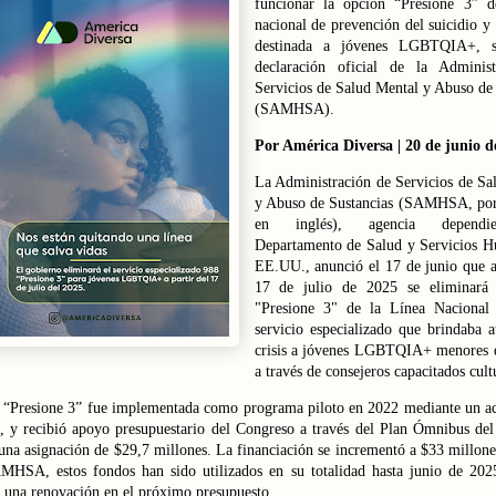
funcionar la opción “Presione 3” d
nacional de prevención del suicidio y 
destinada a jóvenes LGBTQIA+, 
declaración oficial de la Adminis
Servicios de Salud Mental y Abuso de 
(SAMHSA).
Por América Diversa | 20 de junio d
La Administración de Servicios de Sa
y Abuso de Sustancias (SAMHSA, por 
en inglés), agencia dependi
Departamento de Salud y Servicios 
EE.UU., anunció el 17 de junio que a 
17 de julio de 2025 se eliminará 
"Presione 3" de la Línea Nacional
servicio especializado que brindaba a
crisis a jóvenes LGBTQIA+ menores 
a través de consejeros capacitados cul
 “Presione 3” fue implementada como programa piloto en 2022 mediante un a
o, y recibió apoyo presupuestario del Congreso a través del Plan Ómnibus del 
una asignación de $29,7 millones. La financiación se incrementó a $33 millone
HSA, estos fondos han sido utilizados en su totalidad hasta junio de 202
 una renovación en el próximo presupuesto.