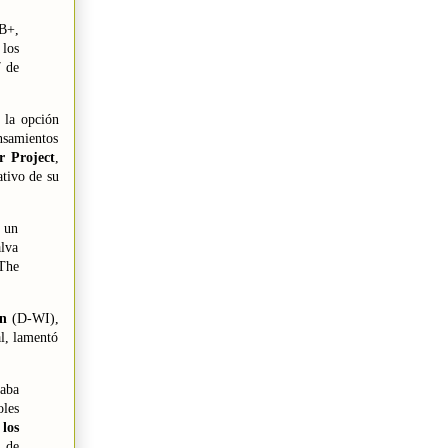
GB+,
 los
7 de
 la opción
nsamientos
r Project
,
ativo de su
 un
alva
The
n
(D-WI),
l, lamentó
daba
oles
los
, de