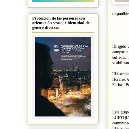
disponible
Protección de las personas con
orientación sexual e identidad de
género diversas
Dirigido 
compartir 
enfrentar
visibiliz
Ubicación
Horario:
6
Fechas:
P
Este grup
LGBTQIA+ 
comunidad,
Ubicación 