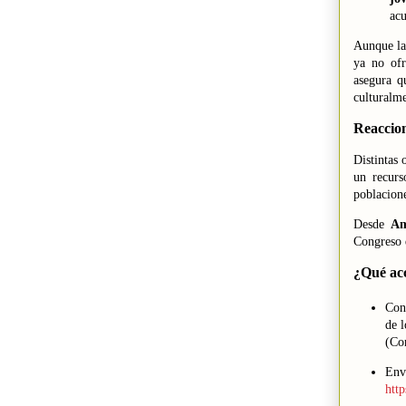
acu
Aunque la
ya no of
asegura q
culturalm
Reaccion
Distintas 
un recurs
poblacione
Desde
Am
Congreso q
¿Qué ac
Cont
de l
(Con
Envi
htt